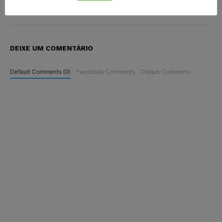
Universidade Federal do Rio Grande do Norte (UFRN).
DEIXE UM COMENTÁRIO
Default Comments (0)
Facebook Comments
Disqus Comments