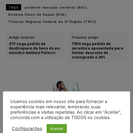
TAGS
acidente vascular cerebral (AVC)
Sistema Único de Saúde (SUS)
Tribunal Regional Federal da 3ª Região (TRF3)
Artigo anterior
Próximo artigo
STF nega pedido de
TRF4 nega pedido de
desbloqueio de bens do ex-
servidora aposentada para
ministro Antônio Palocci
limitar desconto de
consignado a 30%
Usamos cookies em nosso site para fornecer a
experiência mais relevante, lembrando suas
preferências e visitas repetidas. Ao clicar em “Aceitar”,
Ricardo Krusty
concorda com a utilização de TODOS os cookies.
Comunicador social com formação em jornalismo e
Configurações
Aceitar
radialismo, pós-graduado em cinema pela