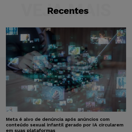
VEJA MAIS
Recentes
Meta é alvo de denúncia após anúncios com
conteúdo sexual infantil gerado por IA circularem
em suas plataformas