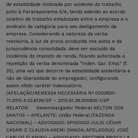
de estabilidade motivada por acidente do trabalho
junto à Paranapanema S/A, tendo aderido ao acordo
coletivo de trabalho entabulado entre a empresa e o
sindicato da categoria para seu desligamento da
empresa. Considerando a natureza da verba
rescisória, à luz da prova produzida nos autos e da
jurisprudência consolidada, deve ser excluído da
incidência do imposto de renda, ficando autorizada a
repetição da verba denominada “Inden. Gar. Emp.” (f.
35), uma vez que decorre da estabilidade acidentária e
não de liberalidade do empregador, configurando
assim nítido caráter indenizatório.
(APELAÇÃO/REMESSA NECESSÁRIA Nº 0000830-
71.2015.4.03.6126/SP – 2015.61.26.000830-1/SP
RELATOR: Desembargador Federal NELTON DOS
SANTOS – APELANTE: União Federal (FAZENDA
NACIONAL) – ADVOGADO: SP000003 JULIO CÉSAR
CASARI E CLAUDIA AKEMI OWADA; APELADO(A): JOSÉ
CARLOS FLAMINO – ADVOGADO: SP077868 PRISCILLA