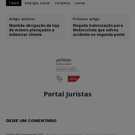
TAGS
energia solar
roraima
usina
Artigo anterior
Próximo artigo
Mantida obrigação de loja
Negada Indenização para
de móveis planejados a
Motociclista que sofreu
indenizar cliente
acidente na segunda ponte
Portal Juristas
DEIXE UM COMENTÁRIO
Default Comments (0)
Facebook Comments
Disqus Comments