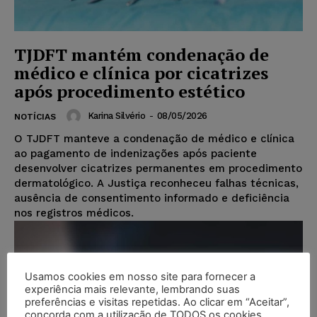
TJDFT mantém condenação de
médico e clínica por cicatrizes
após procedimento estético
Karina Silvério
-
08/05/2026
NOTÍCIAS
O TJDFT manteve a condenação de médico e clínica
ao pagamento de indenizações após paciente
desenvolver cicatrizes permanentes em procedimento
dermatológico. A Justiça reconheceu falhas técnicas,
ausência de consentimento informado e deficiência
nos registros médicos.
Usamos cookies em nosso site para fornecer a
experiência mais relevante, lembrando suas
preferências e visitas repetidas. Ao clicar em “Aceitar”,
concorda com a utilização de TODOS os cookies.