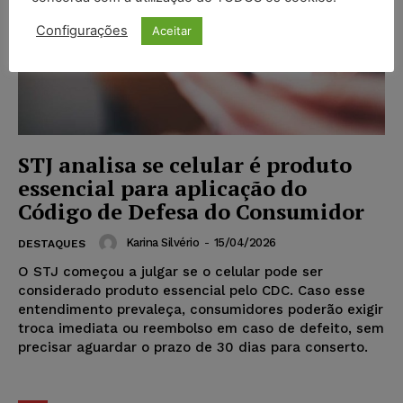
Configurações
Aceitar
STJ analisa se celular é produto
essencial para aplicação do
Código de Defesa do Consumidor
Karina Silvério
-
15/04/2026
DESTAQUES
O STJ começou a julgar se o celular pode ser
considerado produto essencial pelo CDC. Caso esse
entendimento prevaleça, consumidores poderão exigir
troca imediata ou reembolso em caso de defeito, sem
precisar aguardar o prazo de 30 dias para conserto.