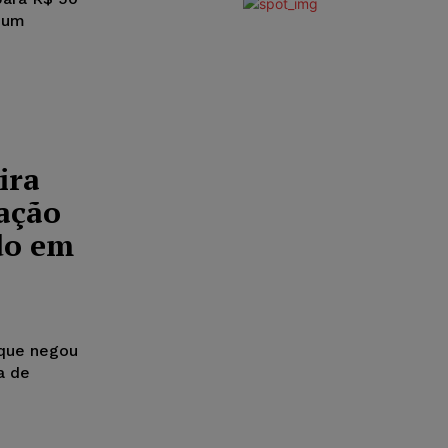
r um
ira
zação
do em
que negou
a de