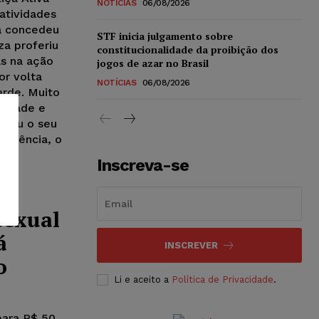
NOTÍCIAS
06/08/2026
atividades
da concedeu
STF inicia julgamento sobre
za proferiu
constitucionalidade da proibição dos
as na ação
jogos de azar no Brasil
or volta
NOTÍCIAS
06/08/2026
arde. Muito
ontade e
nsou o seu
udiência, o
Inscreva-se
sexual
á
INSCREVER
o
Li e aceito a
Política de Privacidade
.
para R$ 50