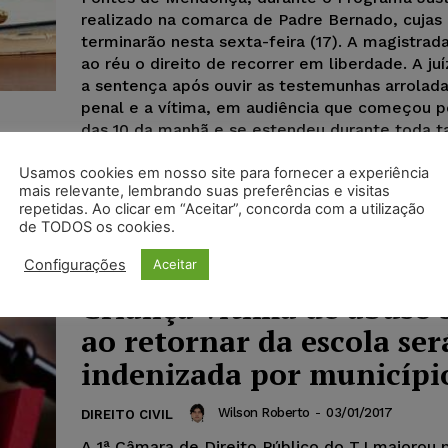
realizado na comarca de Padre Bernado, cujas 
terminarão nesta sexta-feira (17). A magistra
ao réu o direito de recorrer em liberdade. A juí
a sentença após ouvir as testemunhas arrolad
penal e a vítima, em audiência que começou p
das 10 da manhã e se estendeu durante toda t
sensível e preocupada em deixar a criança à v
sem a presença masculina, a magistrada dispe
Usamos cookies em nosso site para fornecer a experiência
mais relevante, lembrando suas preferências e visitas
assistente, permanecendo apenas, na sala de a
repetidas. Ao clicar em “Aceitar”, concorda com a utilização
advogado do réu.
de TODOS os cookies.
Configurações
Aceitar
Criança vítima de abuso 
ao retornar da escola ser
indenizada por municípi
Wilson Roberto
-
03/01/2017
DIREITO CIVIL
A 1ª Câmara de Direito Público do TJ majorou 