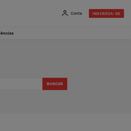
Conta
INSCREVA-SE
dências
BUSCAR