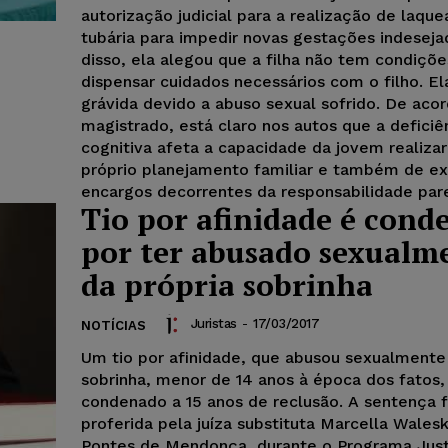
autorização judicial para a realização de laque
tubária para impedir novas gestações indeseja
disso, ela alegou que a filha não tem condiçõ
dispensar cuidados necessários com o filho. El
grávida devido a abuso sexual sofrido. De aco
magistrado, está claro nos autos que a deficiê
cognitiva afeta a capacidade da jovem realizar
próprio planejamento familiar e também de ex
encargos decorrentes da responsabilidade pare
Tio por afinidade é cond
por ter abusado sexualm
da própria sobrinha
Juristas
-
17/03/2017
NOTÍCIAS
Um tio por afinidade, que abusou sexualmente
sobrinha, menor de 14 anos à época dos fatos, 
condenado a 15 anos de reclusão. A sentença f
proferida pela juíza substituta Marcella Wales
Pontes de Mendonça, durante o Programa Just