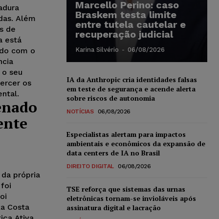
Marcello Perino: caso
adura
Braskem testa limite
das. Além
entre tutela cautelar e
es de
recuperação judicial
a está
rdo com o
Karina Silvério
-
06/08/2026
ncia
 o seu
IA da Anthropic cria identidades falsas
ercer os
em teste de segurança e acende alerta
ntal.
sobre riscos de autonomia
enado
NOTÍCIAS
06/08/2026
ente
Especialistas alertam para impactos
ambientais e econômicos da expansão de
data centers de IA no Brasil
DIREITO DIGITAL
06/08/2026
 da própria
foi
TSE reforça que sistemas das urnas
oi
eletrônicas tornam-se invioláveis após
ka Costa
assinatura digital e lacração
iça Ativa