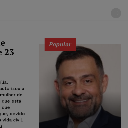
de
Popular
e 23
lia,
autorizou a
 mulher de
, que está
 que
que, devido
vida civil.
u