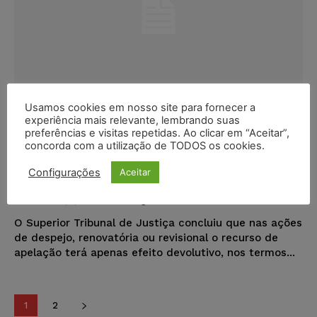
Usamos cookies em nosso site para fornecer a
experiência mais relevante, lembrando suas
preferências e visitas repetidas. Ao clicar em “Aceitar”,
Efeitos do recurso de apelação nas
concorda com a utilização de TODOS os cookies.
ações de despejo, renovatória e
revisional
Configurações
Aceitar
Antonio Evangelista De Souza Netto
-
06/02/2020
ARTIGOS
O Superior Tribunal de Justiça concluiu que nas ações
de despejo, renovatória ou revisional o recurso de
apelação terá apenas efeito devolutivo, nos termos...
1
2