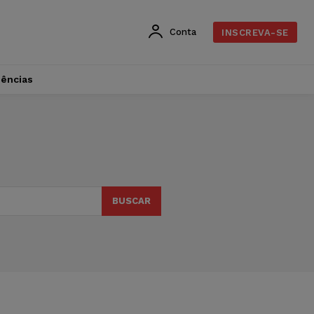
Conta
INSCREVA-SE
dências
BUSCAR