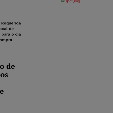
 Requerida
ocal de
 para o dia
compra
o de
nos
e