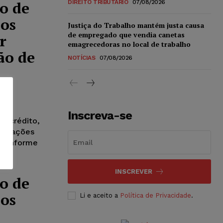
o de
DIREITO TRIBUTÁRIO
07/08/2026
nos
Justiça do Trabalho mantém justa causa
de empregado que vendia canetas
r
emagrecedoras no local de trabalho
ão de
NOTÍCIAS
07/08/2026
com
Inscreva-se
de crédito,
ransações
, conforme
INSCREVER
o de
nos
Li e aceito a
Política de Privacidade
.