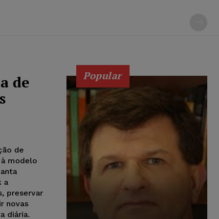
Popular
da de
s
ção de
s à modelo
Santa
k a
, preservar
ir novas
 diária.