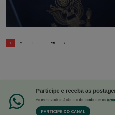
1
2
3
...
29
Participe e receba as postagen
Ao entrar você está ciente e de acordo com os
term
PARTICIPE DO CANAL