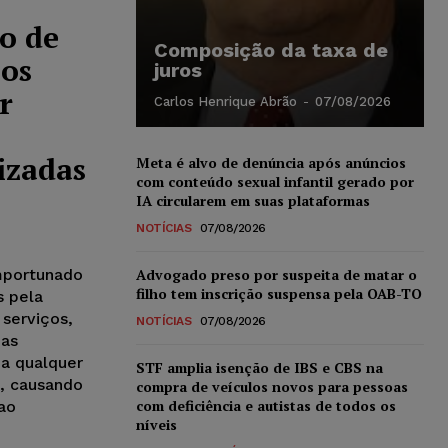
o de
Composição da taxa de
nos
juros
r
Carlos Henrique Abrão
-
07/08/2026
izadas
Meta é alvo de denúncia após anúncios
com conteúdo sexual infantil gerado por
IA circularem em suas plataformas
NOTÍCIAS
07/08/2026
mportunado
Advogado preso por suspeita de matar o
filho tem inscrição suspensa pela OAB-TO
s pela
serviços,
NOTÍCIAS
07/08/2026
das
 a qualquer
STF amplia isenção de IBS e CBS na
l, causando
compra de veículos novos para pessoas
com deficiência e autistas de todos os
ao
níveis