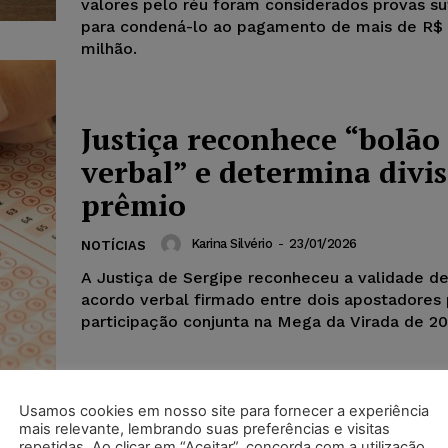
valores pelo réu foram considerados provas su
para condená-lo ao pagamento de mais de R$ 
milhão.
Justiça reconhece “bolão
verbal” e determina divi
prêmio
Karina Silvério
-
23/01/2026
NOTÍCIAS
A Justiça de Sergipe reconheceu a validade d
acordo verbal firmado entre dois apostadores 
participação conjunta na Mega da Virada de 202
Usamos cookies em nosso site para fornecer a experiência
mais relevante, lembrando suas preferências e visitas
repetidas. Ao clicar em “Aceitar”, concorda com a utilização