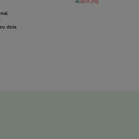
onal
r
eu dois