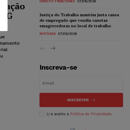
DIREITO TRIBUTÁRIO
07/08/2026
ização
JMG
Justiça do Trabalho mantém justa causa
de empregado que vendia canetas
emagrecedoras no local de trabalho
NOTÍCIAS
07/08/2026
ue
onamento
rial
ou
Inscreva-se
INSCREVER
Li e aceito a
Política de Privacidade
.