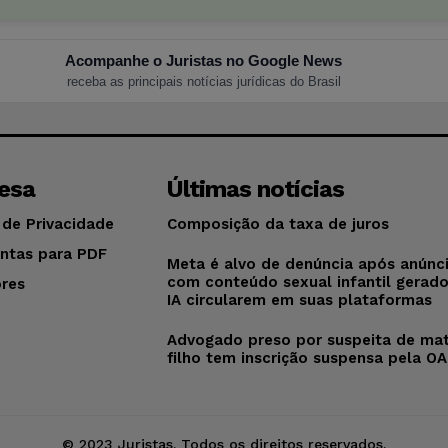
Acompanhe o Juristas no Google News
receba as principais notícias jurídicas do Brasil
esa
Últimas notícias
 de Privacidade
Composição da taxa de juros
ntas para PDF
Meta é alvo de denúncia após anúnc
com conteúdo sexual infantil gerad
res
IA circularem em suas plataformas
o
Advogado preso por suspeita de mat
filho tem inscrição suspensa pela O
© 2023 Juristas. Todos os direitos reservados.