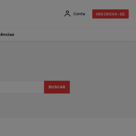
Conta
INSCREVA-SE
dências
BUSCAR