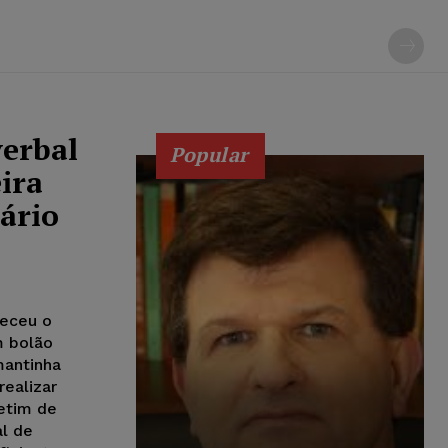
verbal
Popular
ira
ário
heceu o
m bolão
mantinha
ealizar
etim de
l de