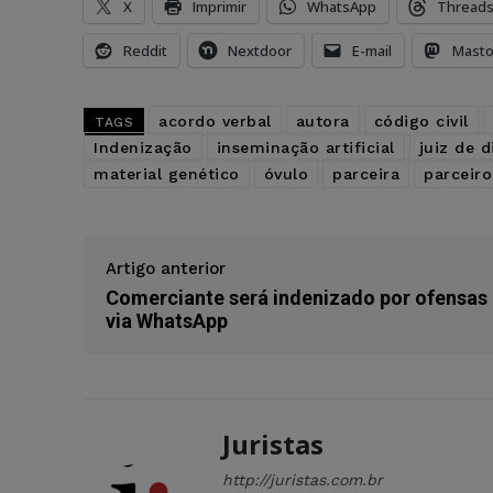
X
Imprimir
WhatsApp
Thread
Reddit
Nextdoor
E-mail
Mast
acordo verbal
autora
código civil
TAGS
Indenização
inseminação artificial
juiz de d
material genético
óvulo
parceira
parceiro
Artigo anterior
Comerciante será indenizado por ofensas
via WhatsApp
Juristas
http://juristas.com.br