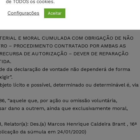
de TODOS os cookies.
nas Gerais – TJMG)
Configurações
Aceitar
ATERIAL E MORAL CUMULADA COM OBRIGAÇÃO DE NÃO
ITRO – PROCEDIMENTO CONTRATADO POR AMBAS AS
 RECURSA DE AUTORIZAÇÃO – DEVER DE REPARAÇÃO
IDA.
idade da declaração de vontade não dependerá de forma
igir”.
eto lícito e possível, determinado ou determinável é, via
86, “aquele que, por ação ou omissão voluntária,
ausar dano a outrem, ainda que exclusivamente moral,
Relator(a): Des.(a) Marcos Henrique Caldeira Brant , 16ª
licação da súmula em 24/01/2020)