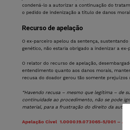
condená-lo a autorizar a continuação do tratame
o pedido de indenização a título de danos morai
Recurso de apelação
O ex-parceiro apelou da sentença, sustentando 
genético, não estaria obrigado a indenizar a ex-
O relator do recurso de apelação, desembargad
entendimento quanto aos danos morais, mantend
recusa do doador gerou tão somente prejuízos m
“Havendo recusa – mesmo que legítima – de su
continuidade ao procedimento, não se pode ign
material, para a frustração do direito da autora
Apelação Cível 1.0000.19.073065-5/001 – Acó