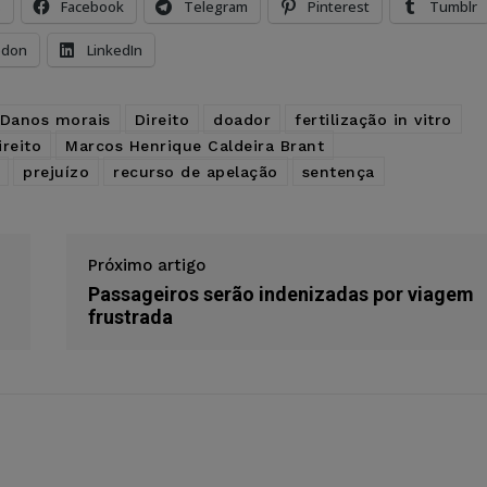
s
Facebook
Telegram
Pinterest
Tumblr
odon
LinkedIn
Danos morais
Direito
doador
fertilização in vitro
ireito
Marcos Henrique Caldeira Brant
prejuízo
recurso de apelação
sentença
Próximo artigo
Passageiros serão indenizadas por viagem
frustrada