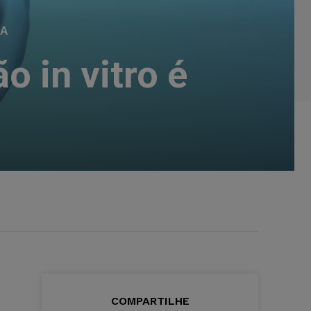
IA
o in vitro é
G
COMPARTILHE