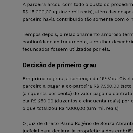
A parceira arcou com todo o custo do procedim
R$ 15.000,00 (quinze mil reais), além das des
parceiro havia contribuído tão somente com o m
Tempos depois, o relacionamento amoroso termino
continuidade ao tratamento, a mulher descobriu
fecundados fossem utilizados por ela.
Decisão de primeiro grau
Em primeiro grau, a sentença da 16ª Vara Cíve
parceiro a pagar à ex-parceira R$ 7.950,00 (sete
(cinquenta por cento) do valor pago no contrato
ela R$ 250,00 (duzentos e cinquenta reais) p
o que totalizou R$ 1.000,00 (um mil reais).
O juiz de direito Paulo Rogério de Souza Abra
judicial para declará-la proprietária dos embr