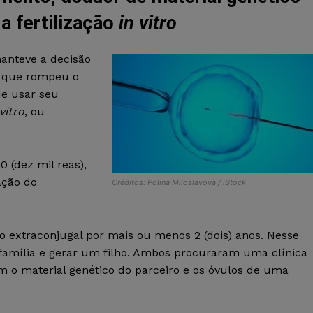
a fertilização
in vitro
anteve a decisão
 que rompeu o
de usar seu
 vitro
, ou
 (dez mil reas),
ação do
Créditos: Polina Miloslavova / iStock
extraconjugal por mais ou menos 2 (dois) anos. Nesse
 família e gerar um filho. Ambos procuraram uma clínica
am o material genético do parceiro e os óvulos de uma