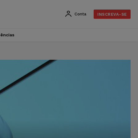
Conta
INSCREVA-SE
dências