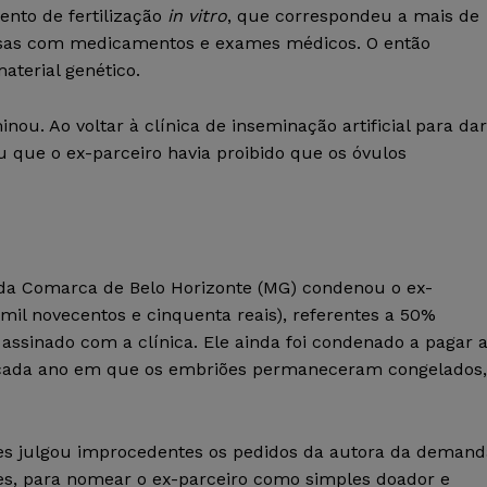
ento de fertilização
in vitro
, que correspondeu a mais de
pesas com medicamentos e exames médicos. O então
aterial genético.
u. Ao voltar à clínica de inseminação artificial para dar
 que o ex-parceiro havia proibido que os óvulos
l da Comarca de Belo Horizonte (MG) condenou o ex-
 mil novecentos e cinquenta reais), referentes a 50%
 assinado com a clínica. Ele ainda foi condenado a pagar 
or cada ano em que os embriões permaneceram congelados,
ntes julgou improcedentes os pedidos da autora da demand
iões, para nomear o ex-parceiro como simples doador e