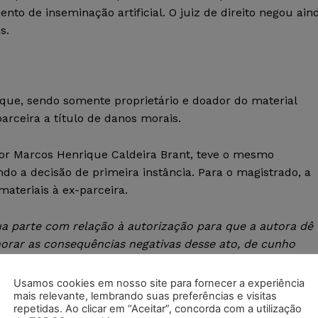
nto de inseminação artificial. O juiz de direito negou ain
s.
que, sendo somente proprietário e doador do material
parceira a título de danos morais.
or Marcos Henrique Caldeira Brant, teve o mesmo
o a decisão de primeira instância. Para o magistrado, a
ateriais à ex-parceira.
a parte com relação à autorização para que a autora dê
orar as consequências negativas desse ato, de cunho
”,
afirmou.
Usamos cookies em nosso site para fornecer a experiência
mais relevante, lembrando suas preferências e visitas
rdão (inteiro teor para download).
repetidas. Ao clicar em “Aceitar”, concorda com a utilização