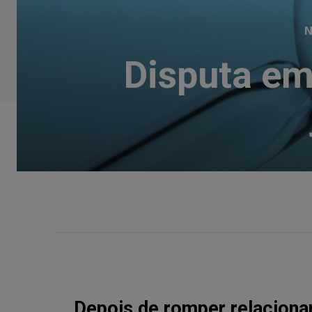
N
Disputa em 
Depois de romper relaciona