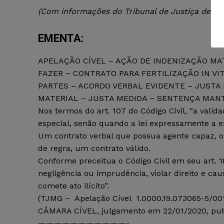
(Com informações do Tribunal de Justiça de Mi
EMENTA:
APELAÇÃO CÍVEL – AÇÃO DE INDENIZAÇÃO M
FAZER – CONTRATO PARA FERTILIZAÇÃO IN V
PARTES – ACORDO VERBAL EVIDENTE – JUSTA
MATERIAL – JUSTA MEDIDA – SENTENÇA MANT
Nos termos do art. 107 do Código Civil, “a val
especial, senão quando a lei expressamente a ex
Um contrato verbal que possua agente capaz, obj
de regra, um contrato válido.
Conforme preceitua o Código Civil em seu art. 1
negligência ou imprudência, violar direito e c
comete ato ilícito”.
(TJMG – Apelação Cível 1.0000.19.073065-5/001, 
CÂMARA CÍVEL, julgamento em 22/01/2020, pub
———————————-