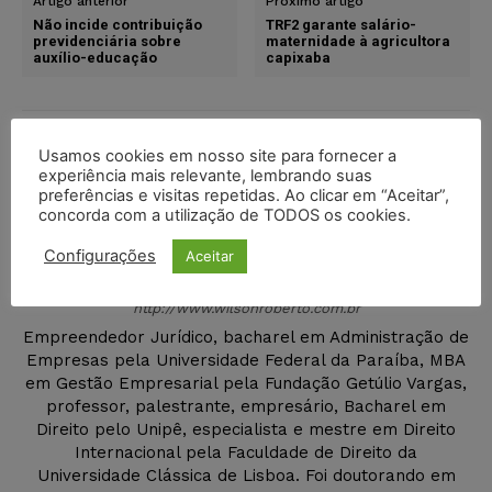
Artigo anterior
Próximo artigo
Não incide contribuição
TRF2 garante salário-
previdenciária sobre
maternidade à agricultora
auxílio-educação
capixaba
Usamos cookies em nosso site para fornecer a
experiência mais relevante, lembrando suas
preferências e visitas repetidas. Ao clicar em “Aceitar”,
concorda com a utilização de TODOS os cookies.
Configurações
Aceitar
Wilson Roberto
http://www.wilsonroberto.com.br
Empreendedor Jurídico, bacharel em Administração de
Empresas pela Universidade Federal da Paraíba, MBA
em Gestão Empresarial pela Fundação Getúlio Vargas,
professor, palestrante, empresário, Bacharel em
Direito pelo Unipê, especialista e mestre em Direito
Internacional pela Faculdade de Direito da
Universidade Clássica de Lisboa. Foi doutorando em