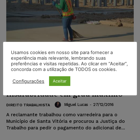
Usamos cookies em nosso site para fornecer a
experiência mais relevante, lembrando suas
preferências e visitas repetidas. Ao clicar em “Aceitar”,
concorda com a utilização de TODOS os cookies.
Gari varredeira tem reconhecido
Configurações
Aceitar
direito a adicional de
insalubridade em grau máximo
Miguel Lucas
-
27/12/2016
DIREITO TRABALHISTA
A reclamante trabalhou como varredeira para o
Município de Santa Vitória e procurou a Justiça do
Trabalho para pedir o pagamento do adicional de...