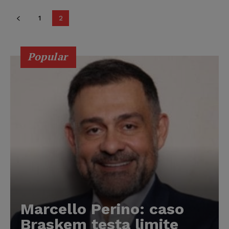
1
2
Popular
Marcello Perino: caso
Braskem testa limite