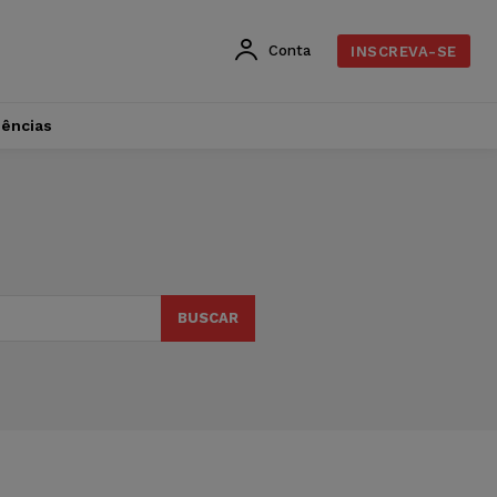
Conta
INSCREVA-SE
dências
BUSCAR