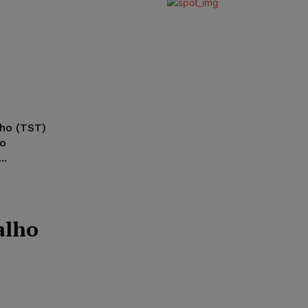
lho (TST)
ao
..
alho