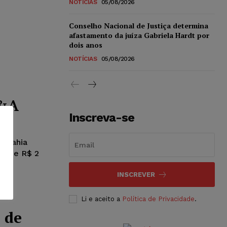
NOTÍCIAS
05/08/2026
Conselho Nacional de Justiça determina
afastamento da juíza Gabriela Hardt por
dois anos
NOTÍCIAS
05/08/2026
C&A
Inscreva-se
a Bahia
o de R$ 2
INSCREVER
Li e aceito a
Política de Privacidade
.
 de