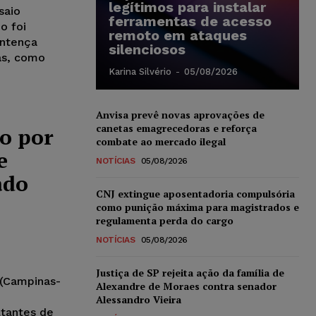
legítimos para instalar
saio
ferramentas de acesso
o foi
remoto em ataques
entença
silenciosos
as, como
Karina Silvério
-
05/08/2026
Anvisa prevê novas aprovações de
canetas emagrecedoras e reforça
o por
combate ao mercado ilegal
e
NOTÍCIAS
05/08/2026
ado
CNJ extingue aposentadoria compulsória
como punição máxima para magistrados e
regulamenta perda do cargo
NOTÍCIAS
05/08/2026
Justiça de SP rejeita ação da família de
 (Campinas-
Alexandre de Moraes contra senador
Alessandro Vieira
ltantes de