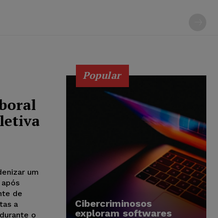
Popular
boral
letiva
denizar um
 após
nte de
Cibercriminosos
tas a
exploram softwares
durante o