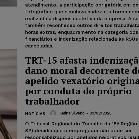
atendimento, a participação obrigatória em en
fotográfico que simulava nudez e a forma com
realizada a dispensa coletiva da empresa. A s
também reconheceu outros direitos trabalhist
horas extras, enquadramento na categoria dos
financiários e indenização relacionada às RSUs
canceladas.
TRT-15 afasta indenizaçã
dano moral decorrente d
apelido vexatório origin
por conduta do próprio
trabalhador
Karina Silvério
-
09/02/2026
NOTÍCIAS
O Tribunal Regional do Trabalho da 15ª Região
SP) decidiu que o empregador não pode ser
responsabilizado por apelidos pejorativos resu