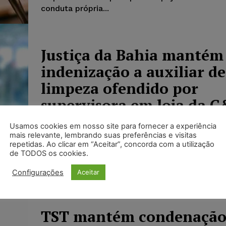
conduta própria...
Justiça da Bahia mantém
indenização a auxiliar de
limpeza ofendido por
supervisora em loja da 
Karina Silvério
-
15/12/2025
Usamos cookies em nosso site para fornecer a experiência
DIREITO TRABALHISTA
mais relevante, lembrando suas preferências e visitas
A 5ª Turma do Tribunal Regional do Trabalho d
repetidas. Ao clicar em “Aceitar”, concorda com a utilização
(TRT-BA) manteve a condenação ao pagament
de TODOS os cookies.
mil por danos morais a...
Configurações
Aceitar
TST mantém condenação