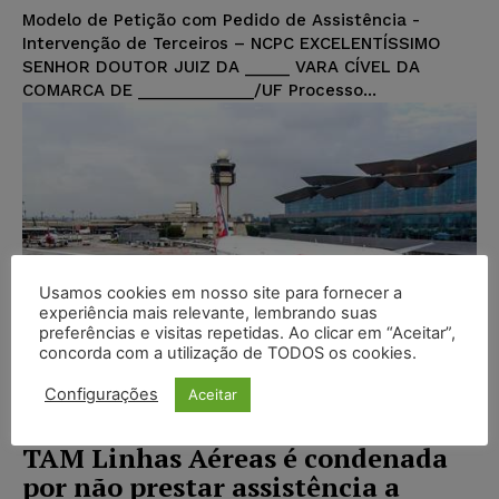
Modelo de Petição com Pedido de Assistência -
Intervenção de Terceiros – NCPC EXCELENTÍSSIMO
SENHOR DOUTOR JUIZ DA _____ VARA CÍVEL DA
COMARCA DE _____________/UF Processo...
Usamos cookies em nosso site para fornecer a
experiência mais relevante, lembrando suas
preferências e visitas repetidas. Ao clicar em “Aceitar”,
concorda com a utilização de TODOS os cookies.
Configurações
Aceitar
TAM Linhas Aéreas é condenada
por não prestar assistência a