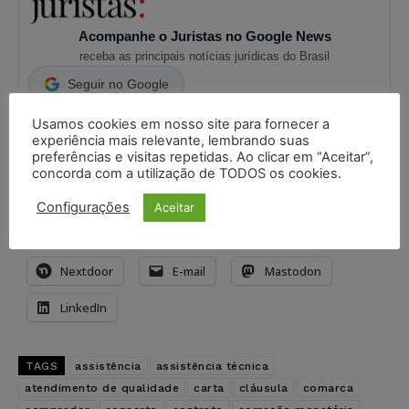
Acompanhe o Juristas no Google News
receba as principais notícias jurídicas do Brasil
Seguir no Google
Usamos cookies em nosso site para fornecer a
Compartilhe isso:
experiência mais relevante, lembrando suas
preferências e visitas repetidas. Ao clicar em “Aceitar”,
X
Imprimir
WhatsApp
concorda com a utilização de TODOS os cookies.
Threads
Facebook
Telegram
Configurações
Aceitar
Pinterest
Tumblr
Reddit
Nextdoor
E-mail
Mastodon
LinkedIn
TAGS
assistência
assistência técnica
atendimento de qualidade
carta
cláusula
comarca