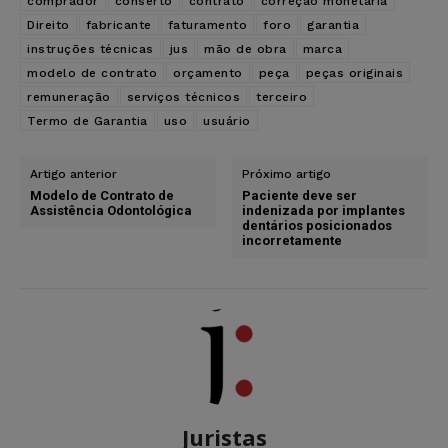
comprador
conserto
contrato
correção monetária
Direito
fabricante
faturamento
foro
garantia
instruções técnicas
jus
mão de obra
marca
modelo de contrato
orçamento
peça
peças originais
remuneração
serviços técnicos
terceiro
Termo de Garantia
uso
usuário
Artigo anterior
Próximo artigo
Modelo de Contrato de
Paciente deve ser
Assistência Odontológica
indenizada por implantes
dentários posicionados
incorretamente
Juristas