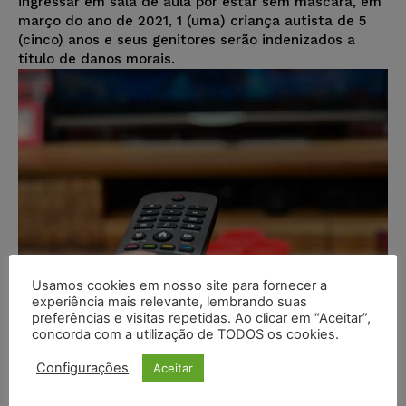
ingressar em sala de aula por estar sem máscara, em
março do ano de 2021, 1 (uma) criança autista de 5
(cinco) anos e seus genitores serão indenizados a
título de danos morais.
Usamos cookies em nosso site para fornecer a
experiência mais relevante, lembrando suas
preferências e visitas repetidas. Ao clicar em “Aceitar”,
concorda com a utilização de TODOS os cookies.
‘Humorista’ Leo Lins é condenado
Configurações
Aceitar
por agressão verbal e deve
indenizar mãe de menino autista