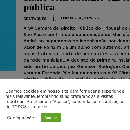
pública
Juristas
-
20/04/2025
DESTAQUES
A 9ª Câmara de Direito Público do Tribunal de 
São Paulo confirmou a condenação do Municíp
André ao pagamento de indenização por danos
valor de R$ 12 mil a um aluno com autismo, ví
maus-tratos por parte de uma professora em 
da rede municipal. A decisão de primeira instân
sido proferida pelo juiz Genilson Rodrigues Carr
Vara da Fazenda Pública da comarca.A 9ª Câm
Direito Público do Tribunal de Justiça de São 
confirmou a condenação do Município de Sant
Usamos cookies em nosso site para fornecer a experiência
pagamento de indenização por danos morais n
mais relevante, lembrando suas preferências e visitas
R$ 12 mil a um aluno com autismo, vítima de 
repetidas. Ao clicar em “Aceitar”, concorda com a utilização
por parte de uma professora em uma escola d
de TODOS os cookies.
municipal. A decisão de primeira instância havi
proferida pelo juiz Genilson Rodrigues Carreiro,
Configurações
Aceitar
da Fazenda Pública da comarca.