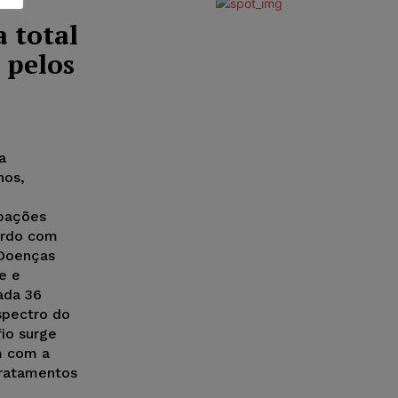
 total
 pelos
a
nos,
upações
cordo com
 Doenças
e e
ada 36
spectro do
io surge
m com a
tratamentos