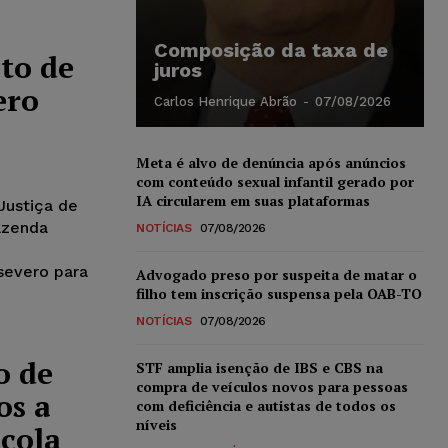
Composição da taxa de
to de
juros
ero
Carlos Henrique Abrão
-
07/08/2026
Meta é alvo de denúncia após anúncios
com conteúdo sexual infantil gerado por
IA circularem em suas plataformas
Justiça de
azenda
NOTÍCIAS
07/08/2026
o
evero para
Advogado preso por suspeita de matar o
filho tem inscrição suspensa pela OAB-TO
NOTÍCIAS
07/08/2026
o de
STF amplia isenção de IBS e CBS na
compra de veículos novos para pessoas
os a
com deficiência e autistas de todos os
níveis
cola