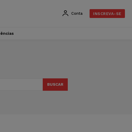
Conta
INSCREVA-SE
dências
BUSCAR