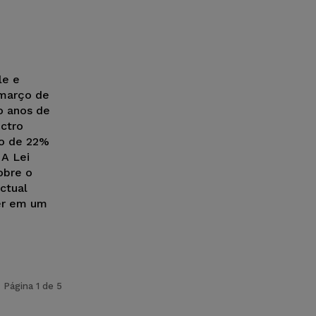
le e
 março de
o anos de
ctro
to de 22%
 A Lei
obre o
ctual
er em um
Página 1 de 5