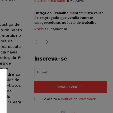
DIREITO TRIBUTÁRIO
07/08/2026
Justiça do Trabalho mantém justa causa
de empregado que vendia canetas
emagrecedoras no local de trabalho
Justiça de
io de Santo
NOTÍCIAS
07/08/2026
 morais no
tima de
uma escola
cia havia
Inscreva-se
eiro, da 1ª
ara de
Paulo
o André ao
o valor de
maus-tratos
INSCREVER
a rede
a sido
Li e aceito a
Política de Privacidade
.
 da 1ª Vara