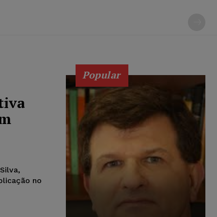
Popular
tiva
em
Silva,
blicação no