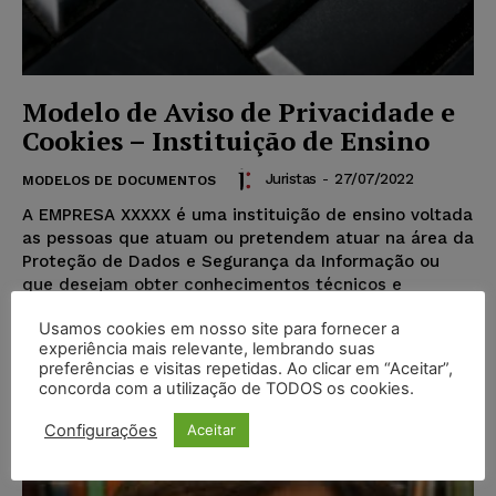
Modelo de Aviso de Privacidade e
Cookies – Instituição de Ensino
Juristas
-
27/07/2022
MODELOS DE DOCUMENTOS
A EMPRESA XXXXX é uma instituição de ensino voltada
as pessoas que atuam ou pretendem atuar na área da
Proteção de Dados e Segurança da Informação ou
que desejam obter conhecimentos técnicos e
jurídicos relacionados a essas áreas específicas.
Usamos cookies em nosso site para fornecer a
experiência mais relevante, lembrando suas
preferências e visitas repetidas. Ao clicar em “Aceitar”,
Popular
concorda com a utilização de TODOS os cookies.
Configurações
Aceitar