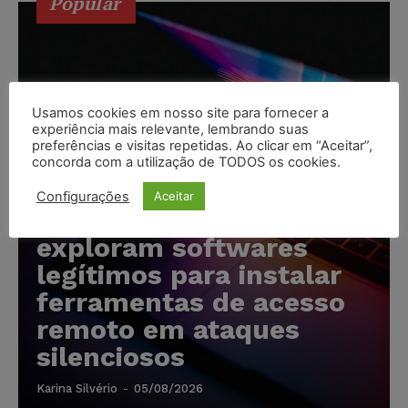
Popular
Usamos cookies em nosso site para fornecer a
experiência mais relevante, lembrando suas
preferências e visitas repetidas. Ao clicar em “Aceitar”,
concorda com a utilização de TODOS os cookies.
Configurações
Aceitar
Cibercriminosos
exploram softwares
legítimos para instalar
ferramentas de acesso
remoto em ataques
silenciosos
Karina Silvério
-
05/08/2026