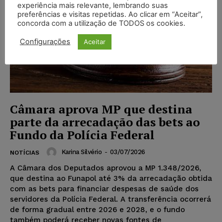
experiência mais relevante, lembrando suas
preferências e visitas repetidas. Ao clicar em “Aceitar”,
concorda com a utilização de TODOS os cookies.
Configurações
Aceitar
Câmara aprova MP que destina
parte da arrecadação das bets ao
Fundo da Polícia Federal
Karina Silvério
-
03/07/2026
NOTÍCIAS
A Câmara dos Deputados aprovou a MP 1.348/2026,
que destina ao Funapol até 3% da arrecadação obtida
com as bets para financiar despesas de saúde dos
servidores da Polícia Federal. A transferência ocorrerá
de forma gradual entre 2026 e 2028, e o fundo
também poderá receber novas fontes de