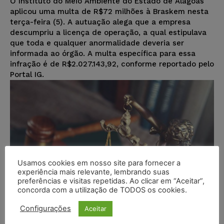
O Instituto do Meio Ambiente do Estado de Alagoas
aplicou uma multa de R$72 milhões à Braskem nesta
terça-feira (5). A autuação alega que a empresa
descumpriu a licença de operação, a qual estipulava
que toda e qualquer anormalidade deveria ser
informada ao órgão. A multa específica para essa
infração é de R$2.027.143,92, conforme reportado pelo
Portal IG.
Usamos cookies em nosso site para fornecer a
experiência mais relevante, lembrando suas
preferências e visitas repetidas. Ao clicar em “Aceitar”,
concorda com a utilização de TODOS os cookies.
Configurações
Aceitar