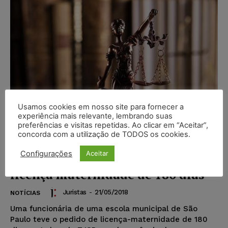
Usamos cookies em nosso site para fornecer a
experiência mais relevante, lembrando suas
preferências e visitas repetidas. Ao clicar em “Aceitar”,
concorda com a utilização de TODOS os cookies.
Configurações
Aceitar
Duas mães não podem receber
licença maternidade de 180 dias
Juristas
-
21/05/2018
NOTÍCIAS
Uma funcionária de uma escola municipal de São
Paulo teve o pedido de licença-maternidade de 180