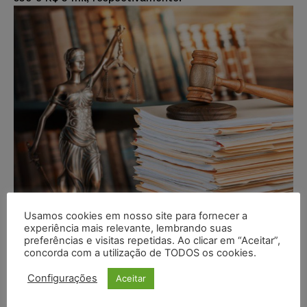
Usamos cookies em nosso site para fornecer a
Casal é condenado por expor
experiência mais relevante, lembrando suas
adolescente a perigo e mantê-lo
preferências e visitas repetidas. Ao clicar em “Aceitar”,
concorda com a utilização de TODOS os cookies.
em cárcere privado após
cerimônia com chá de ayahuasca
Configurações
Aceitar
Juristas
-
15/12/2024
DESTAQUES