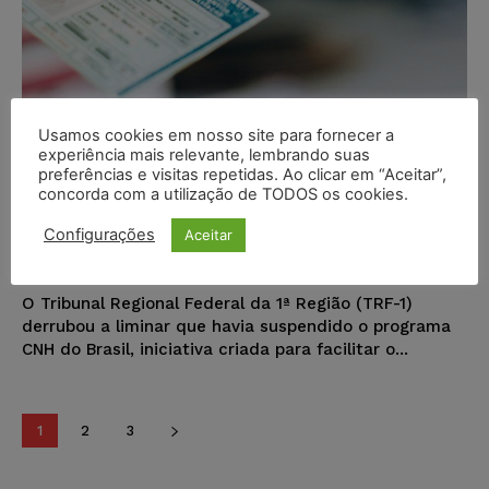
Usamos cookies em nosso site para fornecer a
experiência mais relevante, lembrando suas
TRF-1 revoga liminar e mantém
preferências e visitas repetidas. Ao clicar em “Aceitar”,
concorda com a utilização de TODOS os cookies.
validade das regras da nova CNH
no país
Configurações
Aceitar
Karina Silvério
-
29/12/2025
NOTÍCIAS
O Tribunal Regional Federal da 1ª Região (TRF-1)
derrubou a liminar que havia suspendido o programa
CNH do Brasil, iniciativa criada para facilitar o...
1
2
3