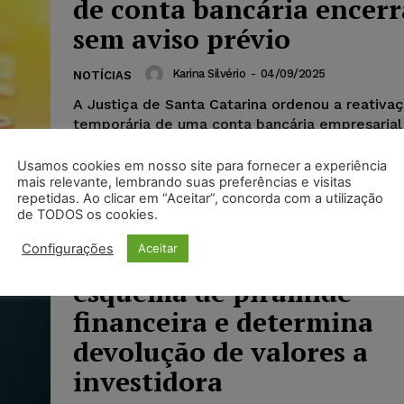
de conta bancária encer
sem aviso prévio
Karina Silvério
-
04/09/2025
NOTÍCIAS
A Justiça de Santa Catarina ordenou a reativa
temporária de uma conta bancária empresarial
unilateralmente e sem notificação prévia. A d
liminar foi...
Usamos cookies em nosso site para fornecer a experiência
mais relevante, lembrando suas preferências e visitas
repetidas. Ao clicar em “Aceitar”, concorda com a utilização
de TODOS os cookies.
Configurações
Aceitar
Justiça condena empresa
esquema de pirâmide
financeira e determina
devolução de valores a
investidora