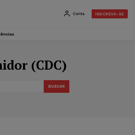
Conta
INSCREVA-SE
dências
midor (CDC)
BUSCAR