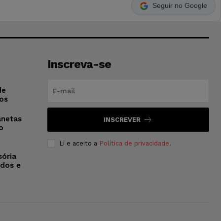
Seguir no Google
Inscreva-se
de
os
anetas
INSCREVER
o
Li e aceito a
Política de privacidade
.
sória
dos e