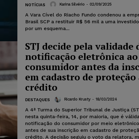
Karina Silvério
-
02/09/2025
NOTÍCIAS
A Vara Cível do Riacho Fundo condenou a emp
Brasil SCP a restituir R$ 56 mil a uma investid
por um esquema...
STJ decide pela validade 
notificação eletrônica ao
consumidor antes da insc
em cadastro de proteção
crédito
Ricardo Krusty
-
18/03/2024
DESTAQUES
A 4ª Turma do Superior Tribunal de Justiça (ST
nesta quinta-feira, 14, por maioria, que é válid
notificação do consumidor por meio eletrônico
antes de sua inscrição em cadastro de proteç
crédito. A decisão seguiu o voto da relatora, m