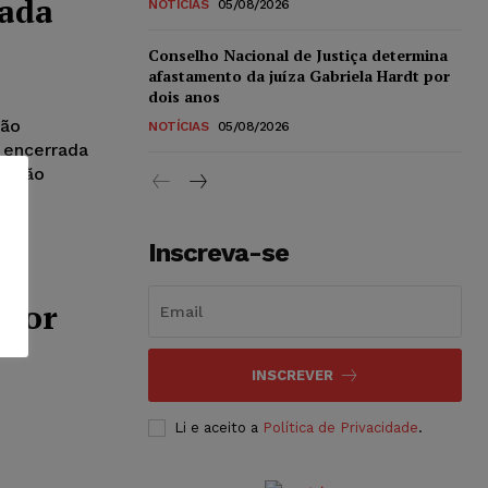
rada
NOTÍCIAS
05/08/2026
Conselho Nacional de Justiça determina
afastamento da juíza Gabriela Hardt por
dois anos
ção
NOTÍCIAS
05/08/2026
 encerrada
ecisão
Inscreva-se
 por
INSCREVER
Li e aceito a
Política de Privacidade
.