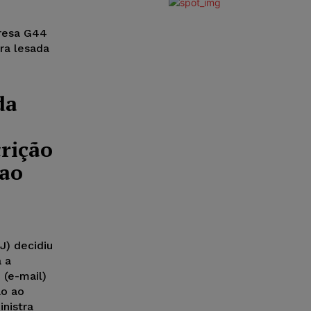
resa G44
ora lesada
da
rição
 ao
J) decidiu
a a
 (e-mail)
ão ao
inistra