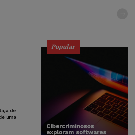
Popular
tiça de
 de uma
Cibercriminosos
exploram softwares