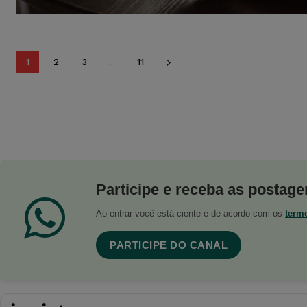
1
2
3
...
11
Participe e receba as postagen
Ao entrar você está ciente e de acordo com os
term
PARTICIPE DO CANAL