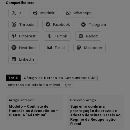
Compartilhe isso:
X
Imprimir
WhatsApp
Threads
Facebook
Telegram
Pinterest
Tumblr
Reddit
Nextdoor
E-mail
Mastodon
LinkedIn
TAGS
Código de Defesa do Consumidor (CDC)
empresa de telefonia móvel
tjrn
Artigo anterior
Próximo artigo
Modelo – Contrato de
Supremo confirma
Honorários Advocatícios –
prorrogação do prazo de
Cláusula “Ad Exitum”
adesão de Minas Gerais ao
Regime de Recuperação
Fiscal