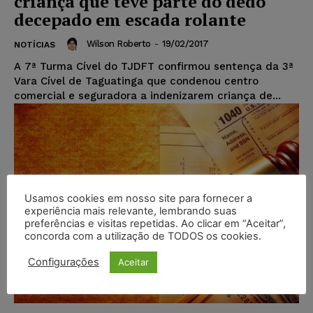
criança que teve parte do dedo
decepado em escada rolante
Wilson Roberto
-
19/02/2017
NOTÍCIAS
A 7ª Turma Cível do TJDFT confirmou sentença da 3ª
Vara Cível de Taguatinga que condenou centro
comercial e seguradora a indenizarem criança de...
Usamos cookies em nosso site para fornecer a
experiência mais relevante, lembrando suas
preferências e visitas repetidas. Ao clicar em “Aceitar”,
concorda com a utilização de TODOS os cookies.
Configurações
Aceitar