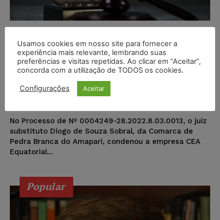
Justiça do Amapá condena CEA
Usamos cookies em nosso site para fornecer a
Equatorial a pagar multa de R$ 1
experiência mais relevante, lembrando suas
milhão e 700 mil, por interrupção
preferências e visitas repetidas. Ao clicar em “Aceitar”,
concorda com a utilização de TODOS os cookies.
no fornecimento de energia em
Pedra...
Configurações
Aceitar
Portal Juristas
-
21/03/2023
DIREITO CIVIL
No Processo de Nº 0004249-28.2022.8.03.0013, o juiz
substituto Diogo de Souza Sobral, da Comarca de
Pedra Branca do Amapari, condenou a empresa CEA
Equatorial...
Popular