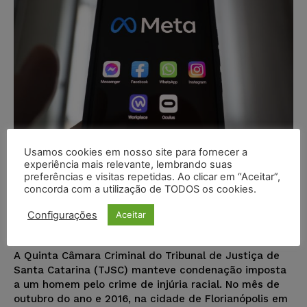
Usamos cookies em nosso site para fornecer a
experiência mais relevante, lembrando suas
Tribunal mantém condenação de
preferências e visitas repetidas. Ao clicar em “Aceitar”,
morador de Santa Catarina por
concorda com a utilização de TODOS os cookies.
ofensa racista no Facebook
Configurações
Aceitar
Juristas
-
08/01/2023
DESTAQUES
A Quinta Câmara Criminal do Tribunal de Justiça de
Santa Catarina (TJSC) manteve condenação imposta
a um homem pelo crime de injúria racial. No mês de
outubro do ano e 2016, na cidade de Florianópolis em