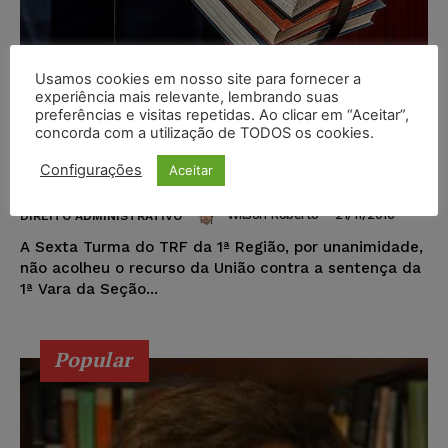
Usamos cookies em nosso site para fornecer a
experiência mais relevante, lembrando suas
preferências e visitas repetidas. Ao clicar em “Aceitar”,
Questão de concurso impossível de
concorda com a utilização de TODOS os cookies.
ser respondida é anulada pelo
Configurações
Aceitar
TRF1
Wilson Roberto
-
21/11/2016
DIREITO ADMINISTRATIVO
A Sexta Turma do TRF da 1ª Região, por unanimidade,
não acolheu o recurso da União contra a sentença da
1ª Vara da Seção...
Popular