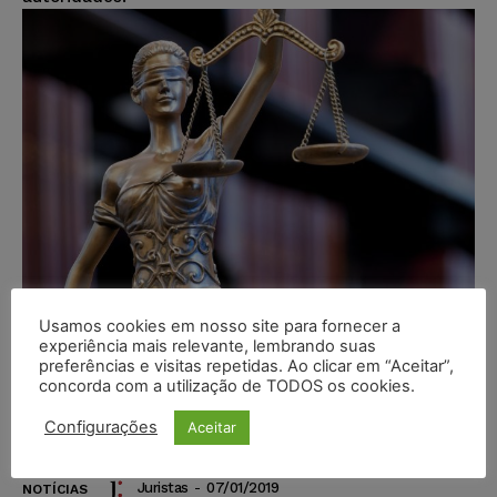
Usamos cookies em nosso site para fornecer a
experiência mais relevante, lembrando suas
Carvalhosa protocola notícia-
preferências e visitas repetidas. Ao clicar em “Aceitar”,
crime em caso de abuso de
concorda com a utilização de TODOS os cookies.
autoridade do ministro
Configurações
Aceitar
Lewandowski em voo
Juristas
-
07/01/2019
NOTÍCIAS