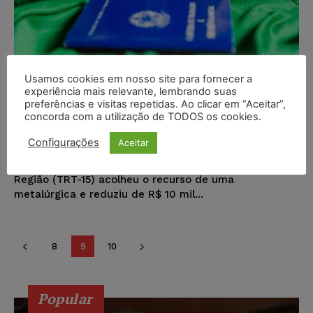
Empresa é condenada por fazer
Usamos cookies em nosso site para fornecer a
experiência mais relevante, lembrando suas
anotação prejudicial na carteira
preferências e visitas repetidas. Ao clicar em “Aceitar”,
de trabalho do reclamante
concorda com a utilização de TODOS os cookies.
Configurações
Aceitar
Wilson Roberto
-
03/01/2017
DIREITO CIVIL
A 7ª Câmara do Tribunal Regional do Trabalho da 15ª
Região (TRT-15) acolheu o recurso de uma
metalúrgica e reduziu de R$ 10 mil...
8
9
10
Popular