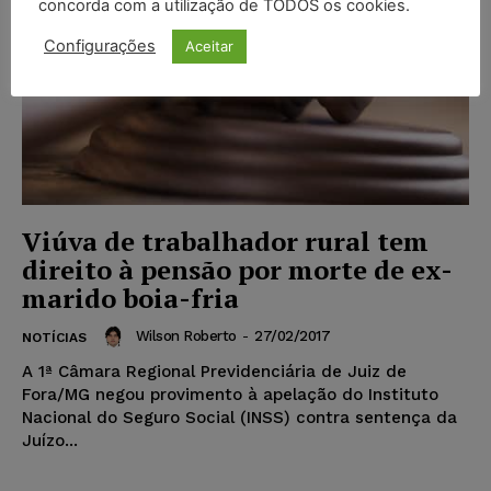
concorda com a utilização de TODOS os cookies.
Configurações
Aceitar
Viúva de trabalhador rural tem
direito à pensão por morte de ex-
marido boia-fria
Wilson Roberto
-
27/02/2017
NOTÍCIAS
A 1ª Câmara Regional Previdenciária de Juiz de
Fora/MG negou provimento à apelação do Instituto
Nacional do Seguro Social (INSS) contra sentença da
Juízo...