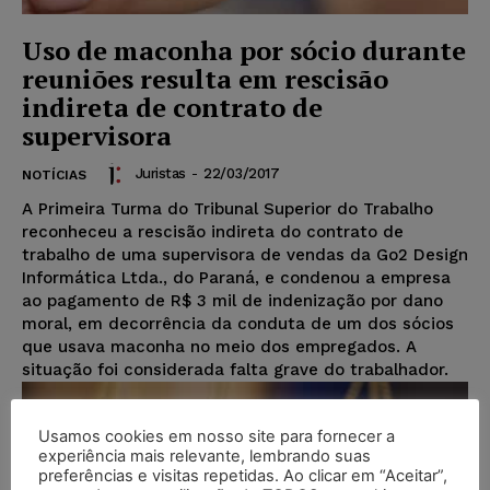
Uso de maconha por sócio durante
reuniões resulta em rescisão
indireta de contrato de
supervisora
Juristas
-
22/03/2017
NOTÍCIAS
A Primeira Turma do Tribunal Superior do Trabalho
reconheceu a rescisão indireta do contrato de
trabalho de uma supervisora de vendas da Go2 Design
Informática Ltda., do Paraná, e condenou a empresa
ao pagamento de R$ 3 mil de indenização por dano
moral, em decorrência da conduta de um dos sócios
que usava maconha no meio dos empregados. A
situação foi considerada falta grave do trabalhador.
Usamos cookies em nosso site para fornecer a
experiência mais relevante, lembrando suas
preferências e visitas repetidas. Ao clicar em “Aceitar”,