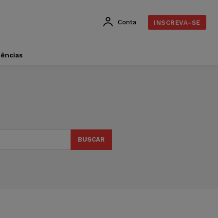
Conta
INSCREVA-SE
dências
BUSCAR