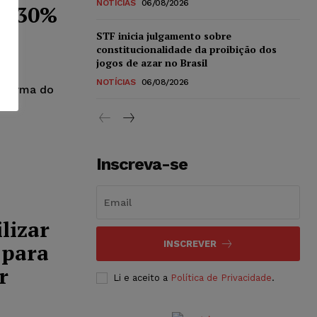
NOTÍCIAS
06/08/2026
 a 30%
STF inicia julgamento sobre
constitucionalidade da proibição dos
jogos de azar no Brasil
NOTÍCIAS
06/08/2026
a Turma do
a
Inscreva-se
lizar
 para
INSCREVER
r
Li e aceito a
Política de Privacidade
.