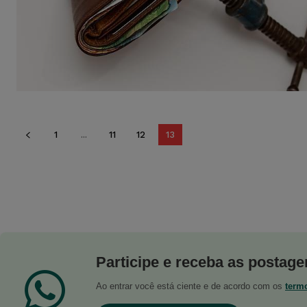
1
...
11
12
13
Participe e receba as postagen
Ao entrar você está ciente e de acordo com os
term