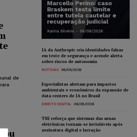
Marcello Perino: caso
Braskem testa limite
entre tutela cautelar e
recuperação judicial
e
Karina Silvério
-
06/08/2026
em
te
IA da Anthropic cria identidades falsas
em teste de segurança e acende alerta
sobre riscos de autonomia
NOTÍCIAS
06/08/2026
bunal de
Especialistas alertam para impactos
para
ambientais e econômicos da expansão de
data centers de IA no Brasil
DIREITO DIGITAL
06/08/2026
TSE reforça que sistemas das urnas
eletrônicas tornam-se invioláveis após
assinatura digital e lacração
itou