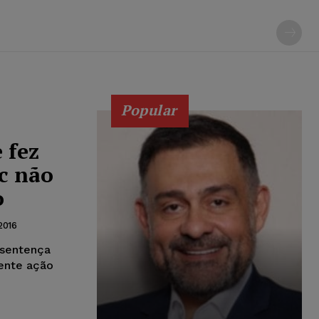
Popular
 fez
c não
o
2016
 sentença
ente ação