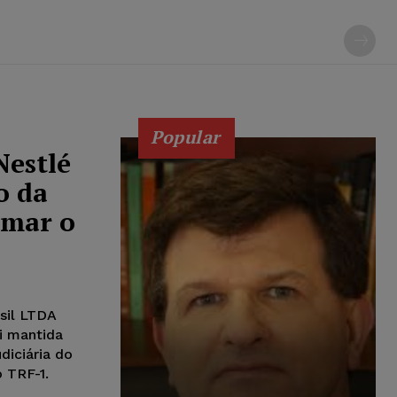
Popular
Nestlé
o da
rmar o
asil LTDA
i mantida
diciária do
o TRF-1.