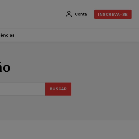
Conta
INSCREVA-SE
dências
ão
BUSCAR