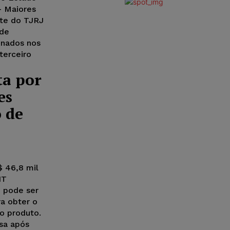
– Maiores
ite do TJRJ
 de
onados nos
terceiro
ta por
es
 de
$ 46,8 mil
HT
o pode ser
a obter o
o produto.
sa após