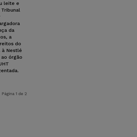
u leite e
 Tribunal
r
argadora
nça da
os, a
reitos do
 à Nestlé
 ao órgão
 UHT
zentada.
Página 1 de 2