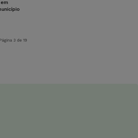
s em
município
.
Página 3 de 19