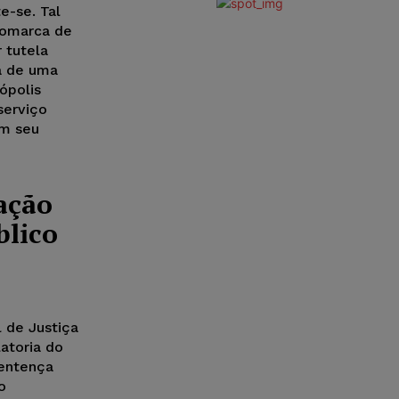
e-se. Tal
 comarca de
 tutela
a de uma
ópolis
serviço
em seu
ação
blico
l de Justiça
atoria do
sentença
o