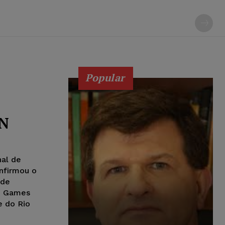
Popular
QN
nal de
nfirmou o
 de
e Games
e do Rio