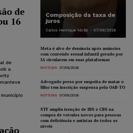
são de
Composição da taxa de
ou 16
juros
Carlos Henrique Abrão
-
07/08/2026
Meta é alvo de denúncia após anúncios
com conteúdo sexual infantil gerado por
IA circularem em suas plataformas
al de
NOTÍCIAS
07/08/2026
sob a
ritz
Advogado preso por suspeita de matar o
e manteve
filho tem inscrição suspensa pela OAB-TO
município
NOTÍCIAS
07/08/2026
STF amplia isenção de IBS e CBS na
compra de veículos novos para pessoas
com deficiência e autistas de todos os
níveis
 ação