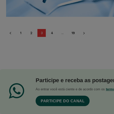
1
2
3
4
...
19
Participe e receba as postagen
Ao entrar você está ciente e de acordo com os
term
PARTICIPE DO CANAL