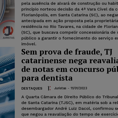
pela ausência de alvará de construção ou habit
princípio norteou decisão da 4ª Vara Cível da
Florianópolis, em Santa Catarina (SC), ao negar
antecipada em ação proposta pela proprietári
residência no Rio Tavares, na cidade de Florian
(SC), que buscava compelir concessionária de 
público a garantir o fornecimento do serviço 
imóvel.
Sem prova de fraude, TJ
catarinense nega reavali
de notas em concurso pú
para dentista
Juristas
-
11/01/2023
DESTAQUES
A Quarta Câmara de Direito Público do Tribuna
de Santa Catarina (TJSC), em matéria sob a rel
desembargador André Luiz Dacol, confirmou 
que negou a reavaliação do tempo de exercíci