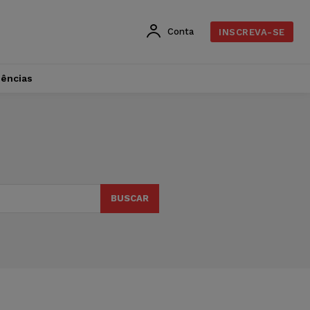
Conta
INSCREVA-SE
dências
BUSCAR