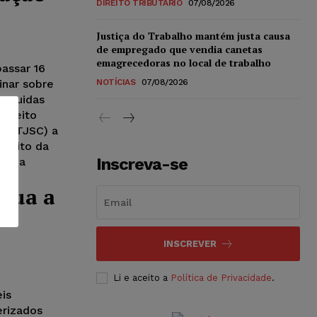
DIREITO TRIBUTÁRIO
07/08/2026
Justiça do Trabalho mantém justa causa
de empregado que vendia canetas
emagrecedoras no local de trabalho
passar 16
inar sobre
NOTÍCIAS
07/08/2026
 erguidas
Direito
na (TJSC) a
pleito da
Inscreva-se
ver a
água a
INSCREVER
Li e aceito a
Política de Privacidade
.
is
erizados