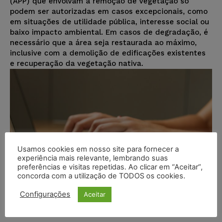
(APP) que envolvam a remoção de vegetação só
podem ser autorizadas em casos excepcionais, como
em situações de utilidade pública, interesse social ou
baixo impacto ambiental. Em casos de degradação, é
necessário que a área seja restaurada ao máximo,
inclusive com a demolição de edificações existentes
e recuperação da vegetação nativa.
Usamos cookies em nosso site para fornecer a
experiência mais relevante, lembrando suas
preferências e visitas repetidas. Ao clicar em “Aceitar”,
concorda com a utilização de TODOS os cookies.
Configurações
Aceitar