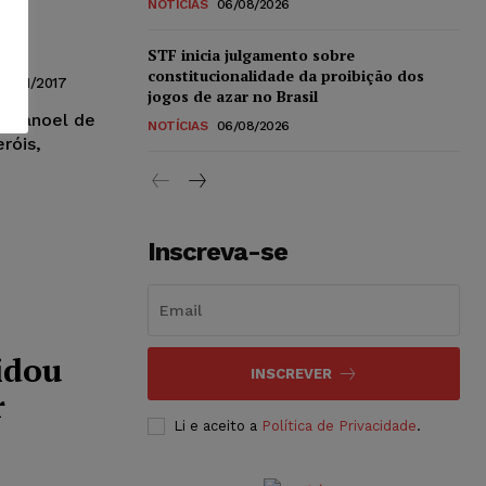
NOTÍCIAS
06/08/2026
STF inicia julgamento sobre
constitucionalidade da proibição dos
26/01/2017
jogos de azar no Brasil
" Manoel de
NOTÍCIAS
06/08/2026
róis,
Inscreva-se
idou
INSCREVER
r
Li e aceito a
Política de Privacidade
.