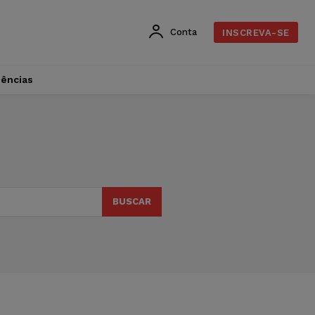
Conta
INSCREVA-SE
dências
BUSCAR