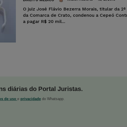
O juiz José Flávio Bezerra Morais, titular da 2ª
da Comarca de Crato, condenou a Cepeó Cont
a pagar R$ 20 mil...
s diárias do Portal Juristas.
os de uso
e
privacidade
do Whatsapp.