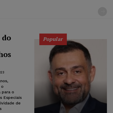
 do
Popular
hos
023
anos,
 o
 para o
s Especiais
tividade de
s