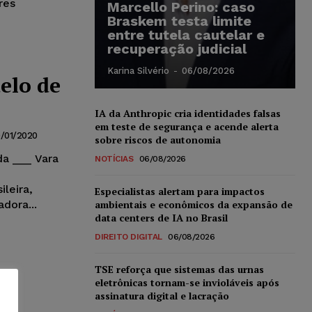
res
Marcello Perino: caso
Braskem testa limite
entre tutela cautelar e
recuperação judicial
Karina Silvério
-
06/08/2026
elo de
IA da Anthropic cria identidades falsas
em teste de segurança e acende alerta
/01/2020
sobre riscos de autonomia
da ___ Vara
NOTÍCIAS
06/08/2026
leira,
Especialistas alertam para impactos
ambientais e econômicos da expansão de
dora...
data centers de IA no Brasil
DIREITO DIGITAL
06/08/2026
TSE reforça que sistemas das urnas
eletrônicas tornam-se invioláveis após
assinatura digital e lacração