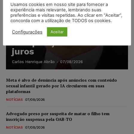
Usamos cookies em nosso site para fornecer a
experiência mais relevante, lembrando suas
preferências e visitas repetidas. Ao clicar em “Aceitar”,
concorda com a utilização de TODOS os cookies.
Configurações
Aceitar
Composição da taxa de
juros
Carlos Henrique Abrão
-
07/08/2026
Meta é alvo de denúncia após anúncios com conteúdo
sexual infantil gerado por IA circularem em suas
plataformas
NOTÍCIAS
07/08/2026
Advogado preso por suspeita de matar o filho tem
inscrição suspensa pela OAB-TO
NOTÍCIAS
07/08/2026