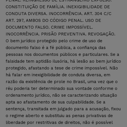
PENAL. REINGRESSO DE ESTRANGEIRO EXPULSO.
CONSTITUIÇÃO DE FAMÍLIA. INEXIGIBILIDADE DE
CONDUTA DIVERSA. INOCORRÊNCIA. ART. 304 C/C
ART. 297, AMBOS DO CÓDIGO PENAL. USO DE
DOCUMENTO FALSO. CRIME IMPOSSÍVEL.
INOCORRÊNCIA. PRISÃO PREVENTIVA. REVOGAÇÃO.
O bem jurídico protegido pelo crime de uso de
documento falso é a fé pública, a confiança das
pessoas nos documentos públicos e particulares. Se a
falsidade tem aptidão ilusória, há lesão ao bem jurídico
protegido, afastando a tese de crime impossível. Não
há falar em inexigibilidade de conduta diversa, em
razão da existência de prole no Brasil, uma vez que o
réu poderia ter determinado sua vontade conforme o
ordenamento jurídico, não se caracterizando situação
apta ao afastamento de sua culpabilidade. Se a
sentença, transitada em julgado para a acusação, fixou
o regime aberto e substituiu as penas privativas de
liberdade por restritivas de direitos, não é possível