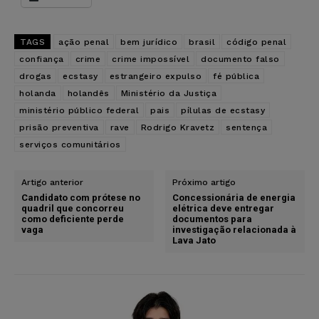
TAGS
ação penal
bem jurídico
brasil
código penal
confiança
crime
crime impossível
documento falso
drogas
ecstasy
estrangeiro expulso
fé pública
holanda
holandês
Ministério da Justiça
ministério público federal
pais
pílulas de ecstasy
prisão preventiva
rave
Rodrigo Kravetz
sentença
serviços comunitários
Artigo anterior
Próximo artigo
Candidato com prótese no
Concessionária de energia
quadril que concorreu
elétrica deve entregar
como deficiente perde
documentos para
vaga
investigação relacionada à
Lava Jato