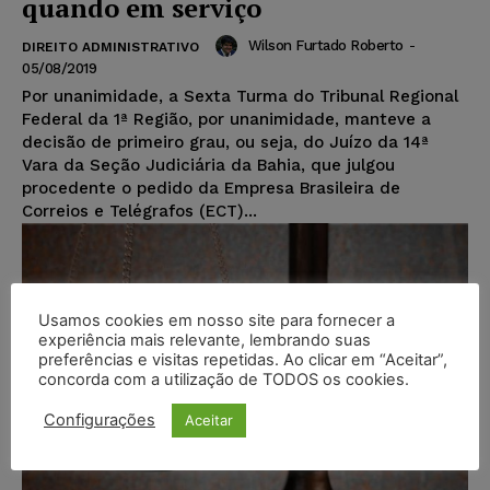
quando em serviço
Wilson Furtado Roberto
-
DIREITO ADMINISTRATIVO
05/08/2019
Por unanimidade, a Sexta Turma do Tribunal Regional
Federal da 1ª Região, por unanimidade, manteve a
decisão de primeiro grau, ou seja, do Juízo da 14ª
Vara da Seção Judiciária da Bahia, que julgou
procedente o pedido da Empresa Brasileira de
Correios e Telégrafos (ECT)...
Usamos cookies em nosso site para fornecer a
experiência mais relevante, lembrando suas
preferências e visitas repetidas. Ao clicar em “Aceitar”,
concorda com a utilização de TODOS os cookies.
Configurações
Aceitar