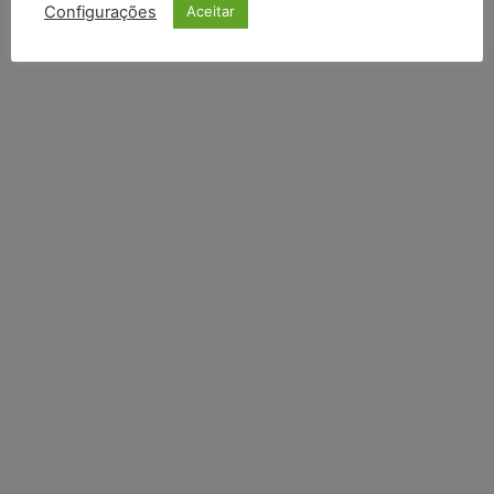
Configurações
Aceitar
Li e aceito a
Política de Privacidade
.