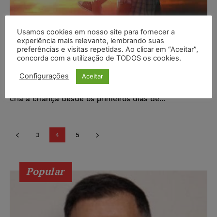
Justiça reconhece adoção póstuma
Usamos cookies em nosso site para fornecer a
experiência mais relevante, lembrando suas
a pai no Acre
preferências e visitas repetidas. Ao clicar em “Aceitar”,
concorda com a utilização de TODOS os cookies.
Cynthia Silva
-
10/08/2017
NOTÍCIAS
Configurações
Aceitar
O pedido de adoção estava em andamento, quando o
adotante faleceu. Neste processo, o casal requerente
cria a criança desde os primeiros dias de...
3
4
5
Popular