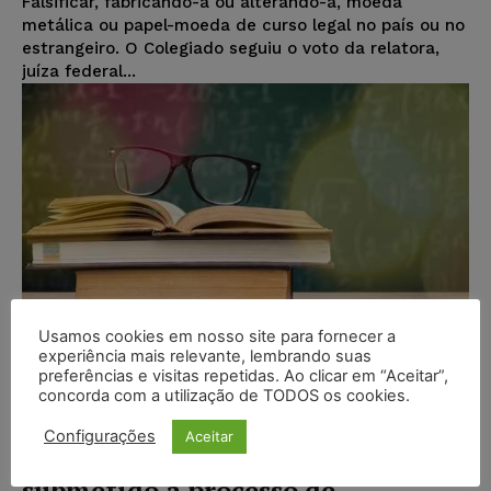
Falsificar, fabricando-a ou alterando-a, moeda
metálica ou papel-moeda de curso legal no país ou no
estrangeiro. O Colegiado seguiu o voto da relatora,
juíza federal...
Usamos cookies em nosso site para fornecer a
experiência mais relevante, lembrando suas
preferências e visitas repetidas. Ao clicar em “Aceitar”,
concorda com a utilização de TODOS os cookies.
Título de doutorado obtido por
Configurações
Aceitar
faculdade do Mercosul deve ser
submetido a processo de