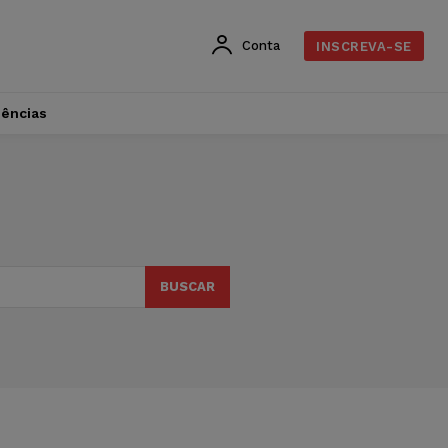
Conta
INSCREVA-SE
dências
BUSCAR