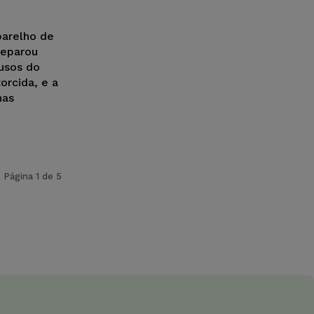
arelho de
deparou
usos do
orcida, e a
has
Página 1 de 5