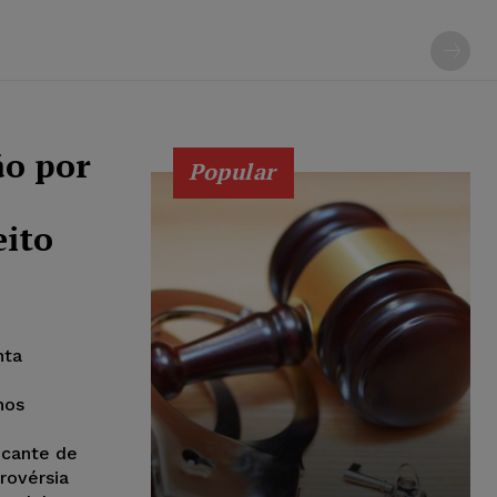
ão por
Popular
eito
nta
nos
icante de
rovérsia