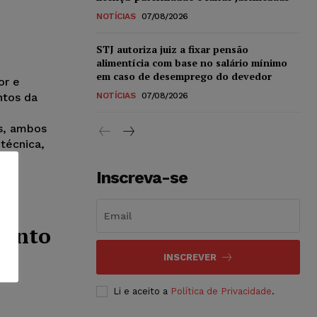
NOTÍCIAS
07/08/2026
STJ autoriza juiz a fixar pensão
alimentícia com base no salário mínimo
em caso de desemprego do devedor
or e
NOTÍCIAS
07/08/2026
ntos da
s, ambos
técnica,
Inscreva-se
ão
mento
e
INSCREVER
Li e aceito a
Política de Privacidade
.