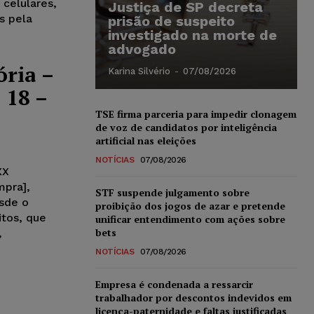
 celulares,
Justiça de SP decreta
s pela
prisão de suspeito
investigado na morte de
advogado
ória –
Karina Silvério
-
07/08/2026
 18 –
TSE firma parceria para impedir clonagem
de voz de candidatos por inteligência
artificial nas eleições
NOTÍCIAS
07/08/2026
XX
mpra],
STF suspende julgamento sobre
esde o
proibição dos jogos de azar e pretende
itos, que
unificar entendimento com ações sobre
bets
,
NOTÍCIAS
07/08/2026
Empresa é condenada a ressarcir
trabalhador por descontos indevidos em
licença-paternidade e faltas justificadas