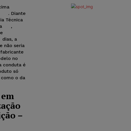
cima
s): . Diante
cia Técnica
dia ,
ue
dias, a
e não seria
 fabricante
odelo no
a conduta é
oduto só
 como o da
o em
zação
ição –