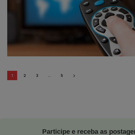
1
2
3
...
5
Participe e receba as postagen