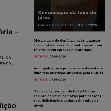
Composição da taxa de
juros
Carlos Henrique Abrão
-
07/08/2026
ória –
Meta é alvo de denúncia após anúncios
com conteúdo sexual infantil gerado por
IA circularem em suas plataformas
NOTÍCIAS
07/08/2026
VEL DA
ora do RG nº e inscrita no...
Advogado preso por suspeita de matar o
filho tem inscrição suspensa pela OAB-TO
NOTÍCIAS
07/08/2026
STF amplia isenção de IBS e CBS na
compra de veículos novos para pessoas
com deficiência e autistas de todos os
dição
níveis