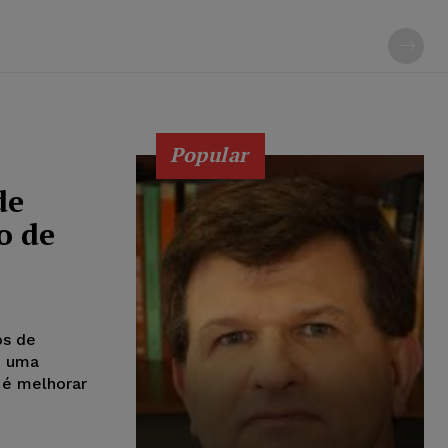
Popular
de
o de
os de
m uma
o é melhorar
.