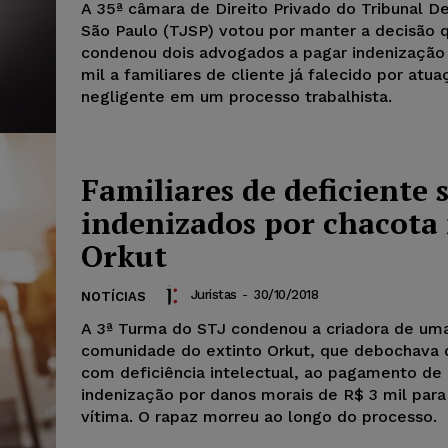
A 35ª câmara de Direito Privado do Tribunal D
São Paulo (TJSP) votou por manter a decisão 
condenou dois advogados a pagar indenização
mil a familiares de cliente já falecido por atu
negligente em um processo trabalhista.
Familiares de deficiente 
indenizados por chacota
Orkut
Juristas
-
30/10/2018
NOTÍCIAS
A 3ª Turma do STJ condenou a criadora de um
comunidade do extinto Orkut, que debochav
com deficiência intelectual, ao pagamento de
indenização por danos morais de R$ 3 mil para família d
vítima. O rapaz morreu ao longo do processo.