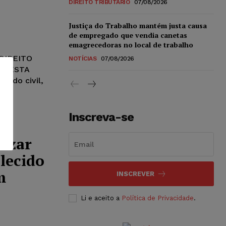
DIREITO TRIBUTÁRIO
07/08/2026
Justiça do Trabalho mantém justa causa
de empregado que vendia canetas
emagrecedoras no local de trabalho
DIREITO
NOTÍCIAS
07/08/2026
A DESTA
tado civil,
Inscreva-se
izar
alecido
m
INSCREVER
Li e aceito a
Política de Privacidade
.