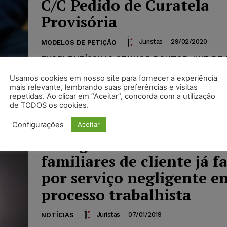
C/C Pedido de Curatela
Provisória
Juristas
-
29/02/2020
MODELOS DE PETIÇÃO
EXCELENTÍSSIMO SENHOR DOUTOR JUIZ DE 
DA VARA DE FEITOS ESPECIAIS DA COMARC
Usamos cookies em nosso site para fornecer a experiência
CAPITAL/PB PARTE AUTORA, nacionalidade, es
mais relevante, lembrando suas preferências e visitas
profissão, CPF XXXXXX, e-mail (correio...
repetidas. Ao clicar em “Aceitar”, concorda com a utilização
de TODOS os cookies.
Configurações
Aceitar
Advogados deverão inden
familiares de cliente já f
por serviço negligente e
processo trabalhista
Juristas
-
07/01/2019
NOTÍCIAS