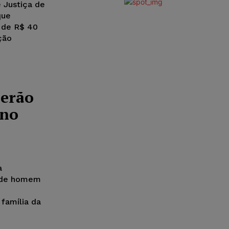
e Justiça de
que
 de R$ 40
ação
serão
 no
a
a de homem
a