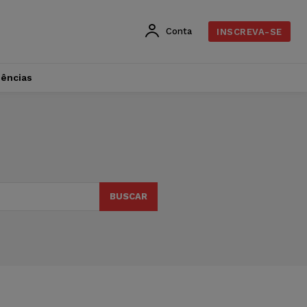
Conta
INSCREVA-SE
dências
BUSCAR