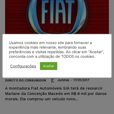
Usamos cookies em nosso site para fornecer a
experiência mais relevante, lembrando suas
preferências e visitas repetidas. Ao clicar em “Aceitar”,
FIAT Automóveis S/A terá de
concorda com a utilização de TODOS os cookies.
ressarcir cliente por problemas na
Configurações
Aceitar
pintura de veículo
Juristas
-
17/01/2017
DIREITO DO CONSUMIDOR
A montadora Fiat Automóveis S/A terá de ressarcir
Mariane da Conceição Macedo em R$ 6 mil por danos
morais. Ela comprou um veículo novo...