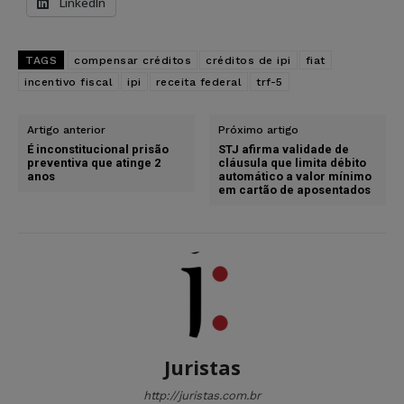
LinkedIn
TAGS
compensar créditos
créditos de ipi
fiat
incentivo fiscal
ipi
receita federal
trf-5
Artigo anterior
Próximo artigo
É inconstitucional prisão
STJ afirma validade de
preventiva que atinge 2
cláusula que limita débito
anos
automático a valor mínimo
em cartão de aposentados
Juristas
http://juristas.com.br