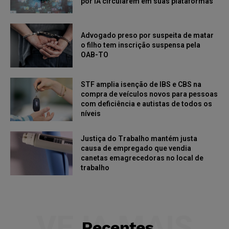
por IA circularem em suas plataformas
Advogado preso por suspeita de matar
o filho tem inscrição suspensa pela
OAB-TO
STF amplia isenção de IBS e CBS na
compra de veículos novos para pessoas
com deficiência e autistas de todos os
níveis
Justiça do Trabalho mantém justa
causa de empregado que vendia
canetas emagrecedoras no local de
trabalho
VEJA MAIS
Recentes