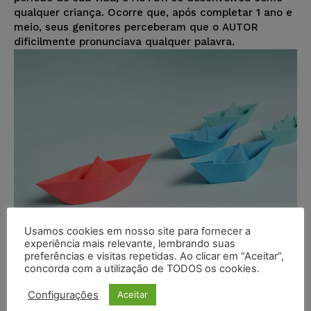
qualquer criança. Ocorre que, após completar 1 ano e
meio, seus genitores perceberam que o AUTOR
dificilmente pronunciava qualquer palavra.
Usamos cookies em nosso site para fornecer a
experiência mais relevante, lembrando suas
preferências e visitas repetidas. Ao clicar em “Aceitar”,
Liderança na advocacia: quais são
concorda com a utilização de TODOS os cookies.
as habilidades necessárias para o
Configurações
Aceitar
advogado inovar