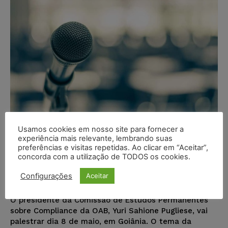
Usamos cookies em nosso site para fornecer a
Compliance e agenda
experiência mais relevante, lembrando suas
preferências e visitas repetidas. Ao clicar em “Aceitar”,
anticorrupção são temas de
concorda com a utilização de TODOS os cookies.
palestra em Goiânia
Configurações
Aceitar
Juristas
-
06/05/2019
MERCADO JURÍDICO
O presidente da Comissão de Estudos Permanentes
sobre Compliance da OAB, Yuri Sahione Pugliese, vai
palestrar dia 8 de maio, em Goiânia. O tema da