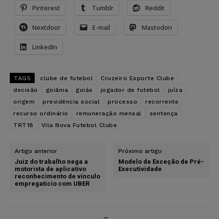
Pinterest
Tumblr
Reddit
Nextdoor
E-mail
Mastodon
LinkedIn
TAGS
clube de futebol
Cruzeiro Esporte Clube
decisão
goiânia
goiás
jogador de futebol
juíza
origem
previdência social
processo
recorrente
recurso ordinário
remuneração mensal
sentença
TRT18
Vila Nova Futebol Clube
Artigo anterior
Próximo artigo
Juiz do trabalho nega a
Modelo de Exceção de Pré-
motorista de aplicativo
Executividade
reconhecimento de vínculo
empregatício com UBER